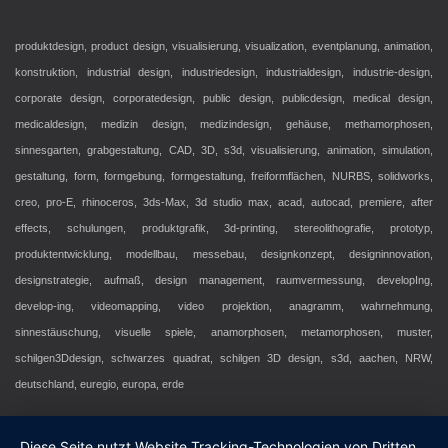
produktdesign, product design, visualisierung, visualization, eventplanung, animation,
konstruktion, industrial design, industriedesign, industrialdesign, industrie-design,
corporate design, corporatedesign, public design, publicdesign, medical design,
medicaldesign, medizin design, medizindesign, gehäuse, methamorphosen,
sinnesgarten, grabgestaltung, CAD, 3D, s3d, visualisierung, animation, simulation,
gestaltung, form, formgebung, formgestaltung, freiformflächen, NURBS, solidworks,
creo, pro-E, rhinoceros, 3ds-Max, 3d studio max, acad, autocad, premiere, after
effects, schulungen, produktgrafik, 3d-printing, stereolithografie, prototyp,
produktentwicklung, modellbau, messebau, designkonzept, designinnovation,
designstrategie, aufmaß, design management, raumvermessung, developIng,
develop-ing, videomapping, video projektion, anagramm, wahrnehmung,
sinnestäuschung, visuelle spiele, anamorphosen, metamorphosen, muster,
schilgen3Ddesign, schwarzes quadrat, schilgen 3D design, s3d, aachen, NRW,
deutschland, euregio, europa, erde
Diese Seite nutzt Website Tracking-Technologien von Dritten,