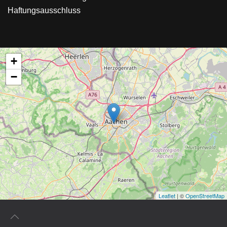
Haftungsausschluss
+
−
Leaflet
| ©
OpenStreetMap