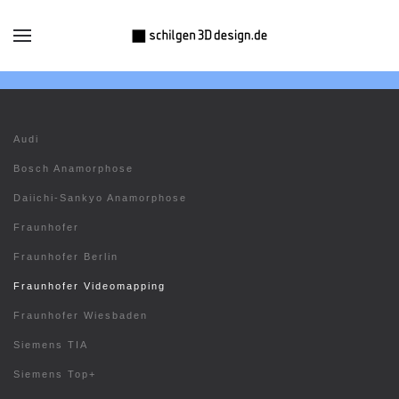
Audi
Bosch Anamorphose
Daiichi-Sankyo Anamorphose
Fraunhofer
Fraunhofer Berlin
Fraunhofer Videomapping
Fraunhofer Wiesbaden
Siemens TIA
Siemens Top+