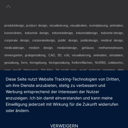
produktdesign, product design, visualisierung, visualization, eventplanung, animation,
konstruktion, industrial design, industriedesign, industrialdesign, industrie-design,
corporate design, corporatedesign, public design, publicdesign, medical design,
medicaldesign, medizin design, medizindesign, gehäuse, methamorphosen,
sinnesgarten, grabgestaltung, CAD, 3D, s3d, visualisierung, animation, simulation,
gestaltung, form, formgebung, formgestaltung, freiformflächen, NURBS, solidworks,
creo, pro-E, rhinoceros, 3ds-Max, 3d studio max, acad, autocad, premiere, after
effects, schulungen, produktgrafik, 3d-printing, stereolithografie, prototyp,
Diese Seite nutzt Website Tracking-Technologien von Dritten,
um ihre Dienste anzubieten, stetig zu verbessern und
produktentwicklung, modellbau, messebau, designkonzept, designinnovation,
Werbung entsprechend der Interessen der Nutzer
designstrategie, aufmaß, design management, raumvermessung, developIng,
anzuzeigen. Ich bin damit einverstanden und kann meine
develop-ing, videomapping, video projektion, anagramm, wahrnehmung,
Einwilligung jederzeit mit Wirkung für die Zukunft widerrufen
sinnestäuschung, visuelle spiele, anamorphosen, metamorphosen, muster,
oder ändern.
schilgen3Ddesign, schwarzes quadrat, schilgen 3D design, s3d, aachen, NRW,
deutschland, euregio, europa, erde
VERWEIGERN