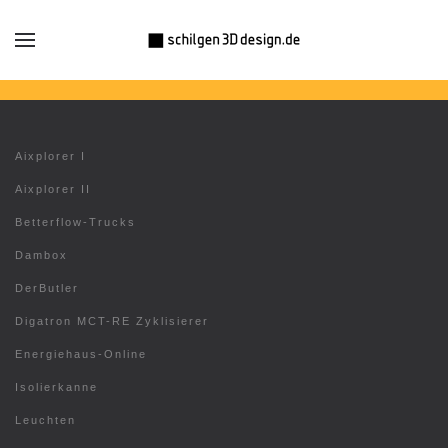
Aixplorer I
Aixplorer II
Betterflow-Trucks
Dambox
DerButler
Digatron MCT-RE Zyklisierer
Energiehaus-Online
Isolierkanne
Leuchten