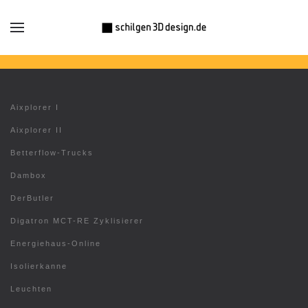
Aixplorer I
Aixplorer II
Betterflow-Trucks
Dambox
DerButler
Digatron MCT-RE Zyklisierer
Energiehaus-Online
Isolierkanne
Leuchten