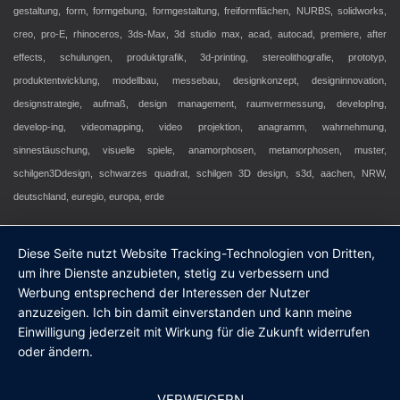
gestaltung, form, formgebung, formgestaltung, freiformflächen, NURBS, solidworks,
creo, pro-E, rhinoceros, 3ds-Max, 3d studio max, acad, autocad, premiere, after
effects, schulungen, produktgrafik, 3d-printing, stereolithografie, prototyp,
produktentwicklung, modellbau, messebau, designkonzept, designinnovation,
designstrategie, aufmaß, design management, raumvermessung, developIng,
develop-ing, videomapping, video projektion, anagramm, wahrnehmung,
sinnestäuschung, visuelle spiele, anamorphosen, metamorphosen, muster,
schilgen3Ddesign, schwarzes quadrat, schilgen 3D design, s3d, aachen, NRW,
deutschland, euregio, europa, erde
Diese Seite nutzt Website Tracking-Technologien von Dritten,
um ihre Dienste anzubieten, stetig zu verbessern und
Werbung entsprechend der Interessen der Nutzer
anzuzeigen. Ich bin damit einverstanden und kann meine
Einwilligung jederzeit mit Wirkung für die Zukunft widerrufen
oder ändern.
VERWEIGERN